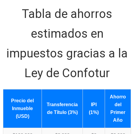
Tabla de ahorros
estimados en
impuestos gracias a la
Ley de Confotur
Ahorro
Precio del
Transferencia
IPI
del
Inmueble
de Título (3%)
(1%)
Primer
(USD)
Año