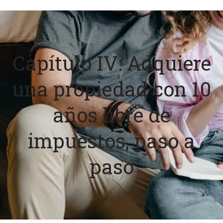
Capítulo IV: Adquiere
una propiedad con 10
años libre de
impuestos, paso a
paso