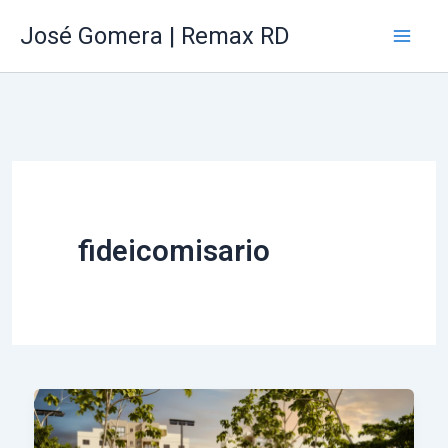
Ir
Mai
José Gomera | Remax RD
al
Me
contenido
fideicomisario