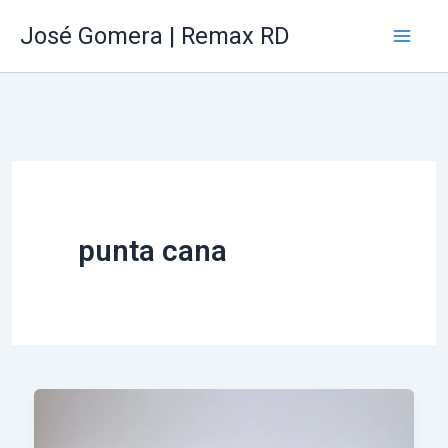
Ir
Mai
José Gomera | Remax RD
al
Me
contenido
punta cana