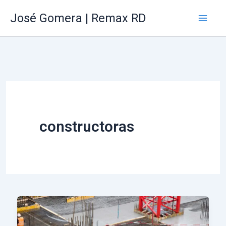
Ir
Mai
José Gomera | Remax RD
al
Me
contenido
constructoras