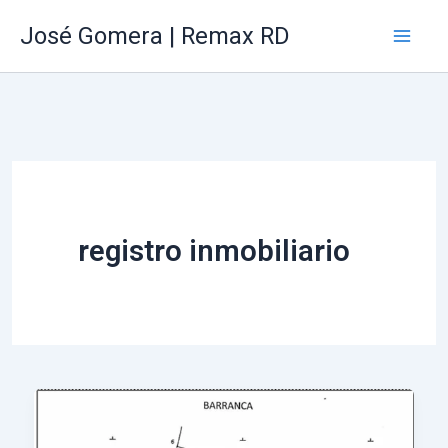
Ir
Mai
José Gomera | Remax RD
al
Me
contenido
registro inmobiliario