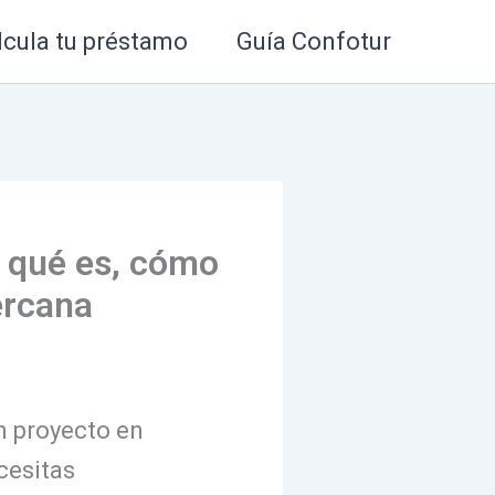
lcula tu préstamo
Guía Confotur
: qué es, cómo
ercana
n proyecto en
cesitas