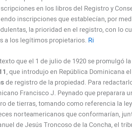
nscripciones en los libros del Registro y Cons
iendo inscripciones que establecían, por med
ulentas, la prioridad en el registro, con lo 
 a los legítimos propietarios.
Ri
exto que el 1 de julio de 1920 se promulgó l
511
, que introdujo en República Dominicana e
ns
de registro de la propiedad. Para redactarlo,
cano Francisco J. Peynado que preparara u
tro de tierras, tomando como referencia la ley f
ueces norteamericanos que conformarían, junt
uel de Jesús Troncoso de la Concha, el tribu