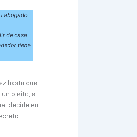
tu abogado
lir de casa.
ndedor tiene
vez hasta que
un pleito, el
unal decide en
decreto