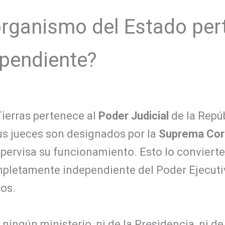
organismo del Estado per
ependiente?
Tierras pertenece al
Poder Judicial
de la Repú
s jueces son designados por la
Suprema Cort
pervisa su funcionamiento. Esto lo convierte
mpletamente independiente del Poder Ejecutiv
cos.
ingún ministerio, ni de la Presidencia, ni d