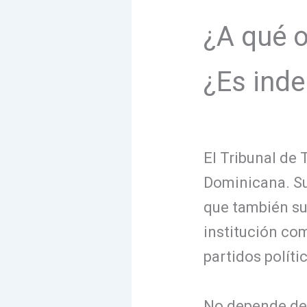
¿A qué 
¿Es ind
El Tribunal de 
Dominicana. Su
que también su
institución co
partidos políti
No depende de n