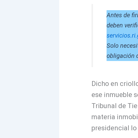
Antes de fi
deben verifi
servicios.ri
Solo necesi
obligación 
Dicho en crioll
ese inmueble se
Tribunal de Tie
materia inmobi
presidencial lo