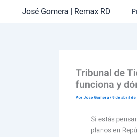
Ir
José Gomera | Remax RD
P
al
contenido
Tribunal de T
funciona y dó
Por
José Gomera
/
9 de abril de
Si estás pensa
planos en Repú