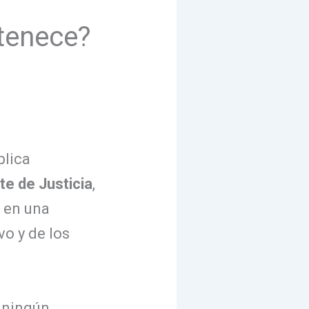
tenece?
blica
e de Justicia
,
 en una
o y de los
e ningún