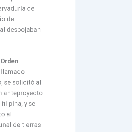
ervaduría de
io de
cual despojaban
a
Orden
l llamado
 se solicitó al
n anteproyecto
ilipina, y se
o al
nal de tierras