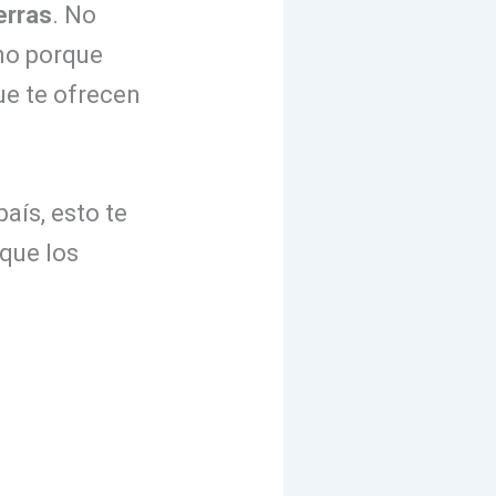
erras
. No
ino porque
ue te ofrecen
aís, esto te
 que los