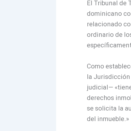
El Tribunal de 
dominicano con
relacionado co
ordinario de l
específicamente
Como establec
la Jurisdicción
judicial— «tien
derechos inmob
se solicita la 
del inmueble.»