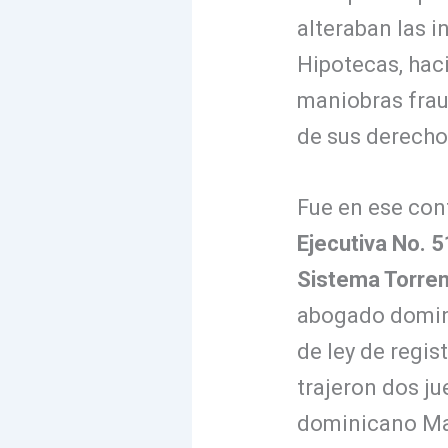
alteraban las i
Hipotecas, hac
maniobras fraud
de sus derechos
Fue en ese cont
Ejecutiva No. 
Sistema Torre
abogado domini
de ley de regis
trajeron dos j
dominicano Man