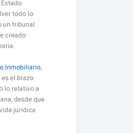
l Estado
ver todo lo
 un tribunal
ue creado
iaria.
ro Inmobiliario
,
 es el brazo
 lo relativo a
cana, desde que
vida jurídica