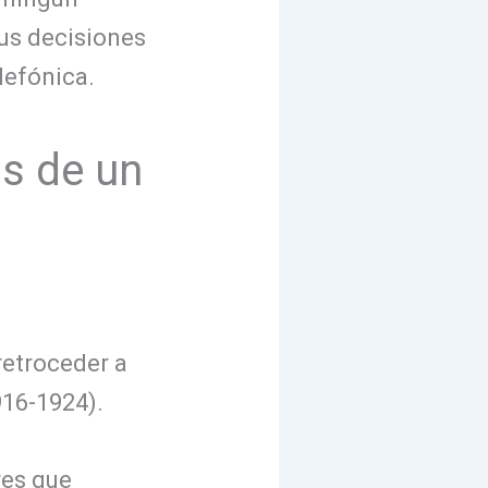
sus decisiones
lefónica.
s de un
retroceder a
916-1924).
res que