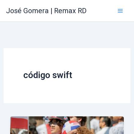
Ir
Mai
José Gomera | Remax RD
al
Me
contenido
código swift