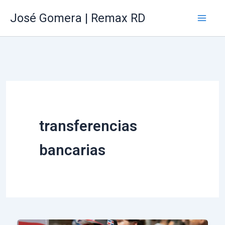
Ir
Mai
José Gomera | Remax RD
al
Me
contenido
transferencias
bancarias