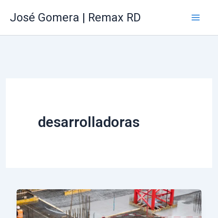
Ir
Mai
José Gomera | Remax RD
al
Me
contenido
desarrolladoras